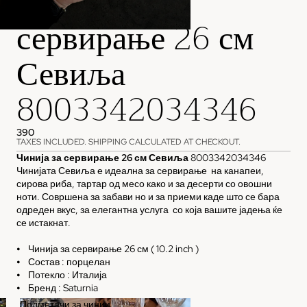
Чинија за
сервирање 26 см
Севиља
8003342034346
390
TAXES INCLUDED. SHIPPING CALCULATED AT CHECKOUT.
Чинија за сервирање 26 см Севиља
8003342034346
Чинијата Севиља е идеална за сервирање на канапеи,
сирова риба, тартар од месо како и за десерти со овошни
ноти. Совршена за забави но и за приеми каде што се бара
одреден вкус, за елегантна услуга со која вашите јадења ќе
се истакнат.
⦁ Чинија за сервирање 26 см ( 10.2 inch )
⦁ Состав : порцелан
⦁ Потекло : Италија
⦁ Бренд : Saturnia
Подметачи за чинии