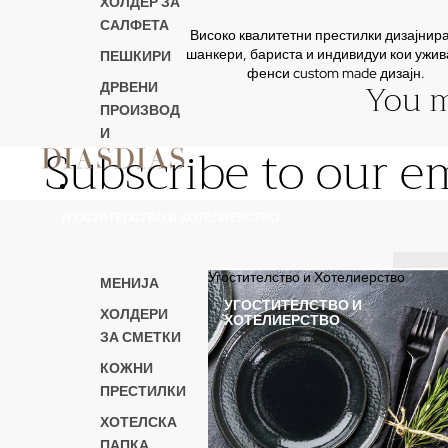
ХОЛДЕР ЗА
САЛФЕТА
Високо квалитетни престилки дизајнира
шанкери, бариста и индивидуи кои ужив
ПЕШКИРИ
фенси custom made дизајн.
You m
ДРВЕНИ
ПРОИЗВОД
И
Subscribe to our e
УГОСТИТЕЛСТВО И ХОТЕЛИЕРСТВО
Угостителство и Хотелиерство
Name
МЕНИЈА
УГОСТИТЕЛСТВО И
Phone
ХОЛДЕРИ
ХОТЕЛИЕРСТВО
ЗА СМЕТКИ
КОЖНИ
Comment
ПРЕСТИЛКИ
ХОТЕЛСКА
ПАПКА