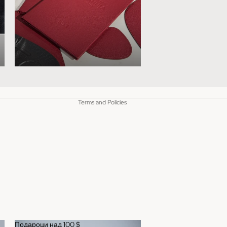
Contact information
Refund policy
Shipping policy
Privacy policy
Terms of service
Terms and Policies
Подароци над 100 $