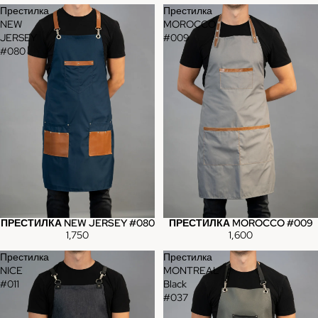
Престилка
Престилка
NEW
MOROCCO
JERSEY
#009
#080
ПРЕСТИЛКА NEW JERSEY #080
ПРЕСТИЛКА MOROCCO #009
1,750
1,600
Престилка
Престилка
NICE
MONTREAL
#011
Black
#037