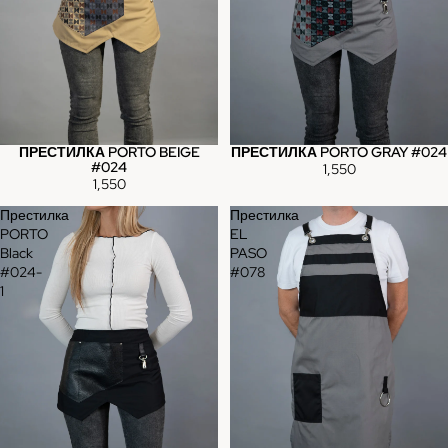
ПРЕСТИЛКА PORTO BEIGE
ПРЕСТИЛКА PORTO GRAY #024
#024
1,550
1,550
Престилка
Престилка
PORTO
EL
Black
PASO
#024-
#078
1