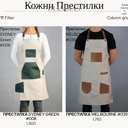
Кожни Престилки
Total
items
in
cart:
0
Filter
Column gri
Престилка
Престилка
SYDNEY
MELBOURNE
Green
#039
#008
ПРЕСТИЛКА SYDNEY GREEN
ПРЕСТИЛКА MELBOURNE #039
#008
1,765
1,800