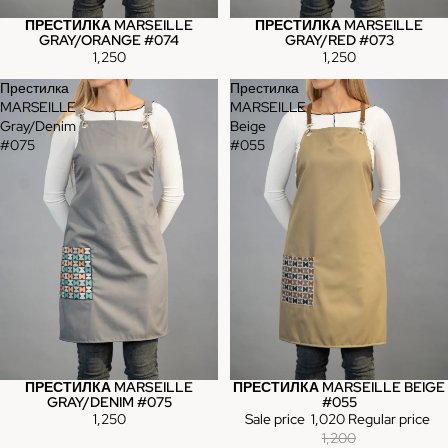
ПРЕСТИЛКА MARSEILLE
ПРЕСТИЛКА MARSEILLE
GRAY/ORANGE #074
GRAY/RED #073
1,250
1,250
Престилка
Престилка
MARSEILLE
MARSEILLE
Gray/Denim
Beige
#075
#055
ПРЕСТИЛКА MARSEILLE
ПРЕСТИЛКА MARSEILLE BEIGE
Sale
GRAY/DENIM #075
#055
1,250
Sale price
1,020
Regular price
1,200