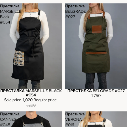
Престилка
Престилка
MARSEILLE
BELGRADE
Black
#027
#054
ПРЕСТИЛКА MARSEILLE BLACK
ПРЕСТИЛКА BELGRADE #027
Sale
#054
1,750
Sale price
1,020
Regular price
1,200
Престилка
Престилка
CANNES
VERONA
#045
#016