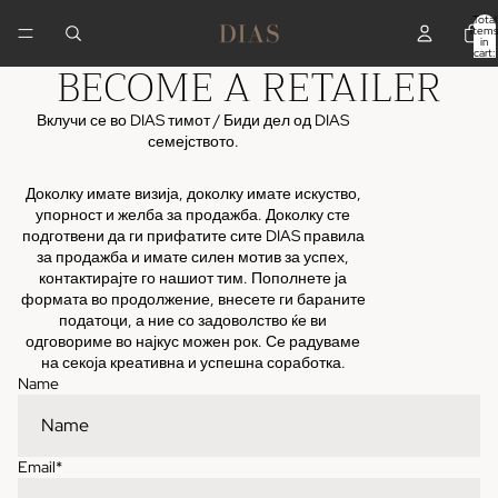
Total
items
in
cart:
BECOME A RETAILER
0
Вклучи се во DIAS тимот / Биди дел од DIAS
семејството.
Доколку имате визија, доколку имате искуство,
упорност и желба за продажба. Доколку сте
подготвени да ги прифатите сите DIAS правила
за продажба и имате силен мотив за успех,
контактирајте го нашиот тим. Пополнете ја
формата во продолжение, внесете ги бараните
податоци, а ние со задоволство ќе ви
одговориме во најкус можен рок. Се радуваме
на секоја креативна и успешна соработка.
Name
Email
*