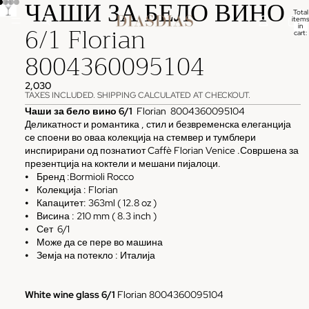
ЧАШИ ЗА БЕЛО ВИНО
Total
items
6/1 Florian
in
cart:
0
8004360095104
2,030
TAXES INCLUDED. SHIPPING CALCULATED AT CHECKOUT.
Чаши за бело вино 6/1
Florian 8004360095104
Деликатност и романтика , стил и безвременска елеганција
се споени во оваа колекција на стемвер и тумблери
инспирирани од познатиот Caffè Florian Venice .Совршена за
презентција на коктели и мешани пијалоци.
⦁ Бренд :Bormioli Rocco
⦁ Колекција : Florian
⦁ Капацитет: 363ml ( 12.8 oz )
⦁ Висина : 210 mm ( 8.3 inch )
⦁ Сет 6/1
⦁ Може да се пере во машина
⦁ Земја на потекло : Италија
White wine glass 6/1
Florian 8004360095104