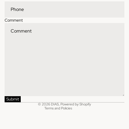
Comment
Contact information
Refund policy
Shipping policy
Privacy policy
Terms of service
Submit
© 2026
DIAS
,
Powered by Shopify
Terms and Policies