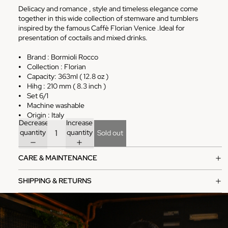
Delicacy and romance , style and timeless elegance come
together in this wide collection of stemware and tumblers
inspired by the famous Caffè Florian Venice .Ideal for
presentation of coctails and mixed drinks.
⦁ Brand : Bormioli Rocco
⦁ Collection : Florian
⦁ Capacity: 363ml ( 12.8 oz )
⦁ Hihg : 210 mm ( 8.3 inch )
⦁ Set 6/1
⦁ Machine washable
⦁ Origin : Italy
Decrease
Increase
quantity
quantity
Sold out
CARE & MAINTENANCE
SHIPPING & RETURNS