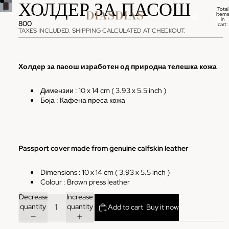
ХОЛДЕР ЗА ПАСОШ
Total
items
in
800
cart:
0
TAXES INCLUDED. SHIPPING CALCULATED AT CHECKOUT.
Холдер за пасош изработен од природна телешка кожа
Димензии :
10 x 14 cm ( 3.93 x 5.5 inch )
Боја : Кафена преса кожа
Passport cover made from genuine calfskin leather
Dimensions : 10 x 14 cm ( 3.93 x 5.5 inch )
Colour : Brown
press
leather
Decrease
Increase
quantity
quantity
Add to cart
Buy it now