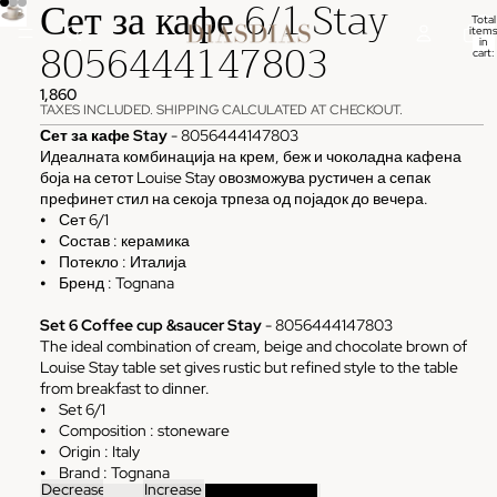
Сет за кафе 6/1 Stay
Total
items
8056444147803
in
cart:
0
1,860
TAXES INCLUDED. SHIPPING CALCULATED AT CHECKOUT.
Сет за кафе Stay
- 8056444147803
Идеалната комбинација на крем, беж и чоколадна кафена
боја на сетот Louise Stay овозможува рустичен а сепак
префинет стил на секоја трпеза од појадок до вечера.
⦁ Сет 6/1
⦁ Состав : керамика
⦁ Потекло : Италија
⦁ Бренд : Tognana
Set 6 Coffee cup &saucer Stay
- 8056444147803
The ideal combination of cream, beige and chocolate brown of
Louise Stay table set gives rustic but refined style to the table
from breakfast to dinner.
⦁ Set 6/1
⦁ Composition : stoneware
⦁ Origin : Italy
⦁ Brand : Tognana
Decrease
Increase