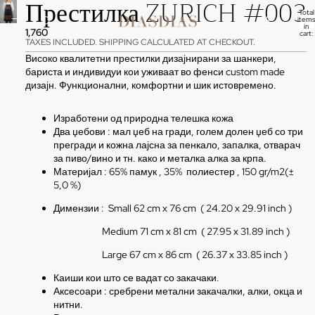
Престилка ZURICH #003
Total
items
in
1,760
cart:
0
TAXES INCLUDED. SHIPPING CALCULATED AT CHECKOUT.
Високо квалитетни престилки дизајнирани за шанкери,
бариста и индивидуи кои уживаат во фенси custom made
дизајн. Функционални, комфортни и шик истовремено.
Изработени од природна телешка кожа
Два џебови : мал џеб на гради, голем долен џеб со три
прегради и кожна лајсна за пенкало, запалка, отварач
за пиво/вино и тн. како и металка алка за крпа.
Материјал : 65% памук , 35%
полиестер , 150 gr/m2(±
5,0 %)
Димензии :
Small 62 cm x 76 cm ( 24.20 x 29.91 inch )
Medium 71 cm x 81 cm
( 27.95 x 31.89 inch )
Large 67 cm x 86 cm
( 26.37 x 33.85 inch )
Каиши кои што се вадат со закачаки.
Аксесоари : сребрени метални закачалки, алки, окца и
нитни.