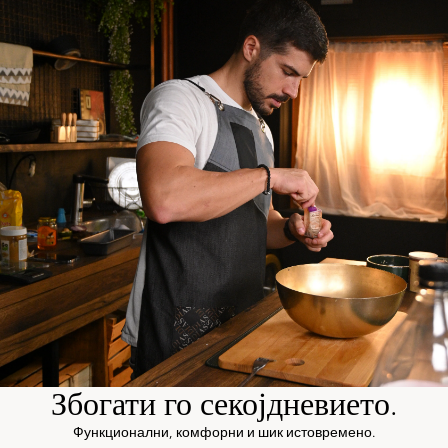
Збогати го секојдневието.
Функционални, комфорни и шик истовремено.