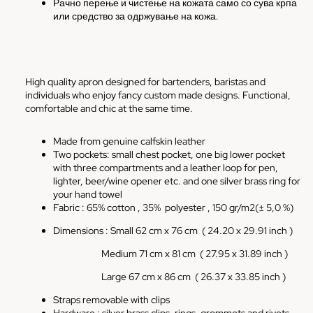
Рачно перење и чистење на кожата само со сува крпа
или средство за одржување на кожа.
High quality apron designed for bartenders, baristas and
individuals who enjoy fancy custom made designs. Functional,
comfortable and chic at the same time.
Made from genuine calfskin leather
Two pockets: small chest pocket, one big lower pocket
with three compartments and a leather loop for pen,
lighter, beer/wine opener etc. and one silver brass ring for
your hand towel
Fabric : 65% cotton , 35%
polyester , 150 gr/m2(± 5,0 %)
Dimensions :
Small 62 cm x 76 cm ( 24.20 x 29.91 inch )
Medium 71 cm x 81 cm
( 27.95 x 31.89 inch )
Large 67 cm x 86 cm
( 26.37 x 33.85 inch )
Straps removable with clips
Hardware : silver brass clips, rings, grommets and rivets.