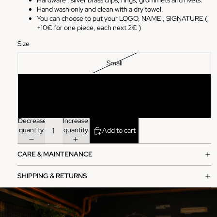
Hand wash only and clean with a dry towel.
You can choose to put your LOGO, NAME , SIGNATURE (
+10€ for one piece, each next 2€ )
Size
Small
Medium
Large
Decrease
Increase
quantity
quantity
Add to cart
CARE & MAINTENANCE
SHIPPING & RETURNS