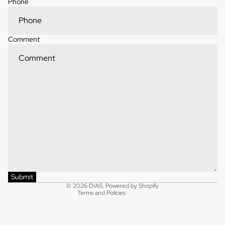
Phone
Comment
Contact information
Refund policy
Shipping policy
Privacy policy
Terms of service
Submit
© 2026
DIAS
,
Powered by Shopify
Terms and Policies