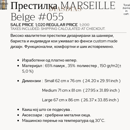
Престилка MARSEILLE
Total
items
Beige #055
in
cart:
0
SALE PRICE
1,020
REGULAR PRICE
1,200
TAXES INCLUDED. SHIPPING CALCULATED AT CHECKOUT.
Високо квалитетни престилки дизајнирани за шанкери,
бариста и индивидуи кои уживаат во фенси custom made
дизајн. Функционални, комфортни и шик истовремено.
Изработени од платно кепер.
Материјал : 65% памук , 35%
полиестер , 150 gr/m2(±
5,0 %)
Димензии :
Small 62 cm x 76 cm ( 24.20 x 29.91 inch )
Medium 71 cm x 81 cm
( 27.95 x 31.89 inch )
Large 67 cm x 86 cm
( 26.37 x 33.85 inch )
Каиш кој што се подесува .
Аксесоари : сребрени метални окца.
Mашинско перење на температура од 30˚C.