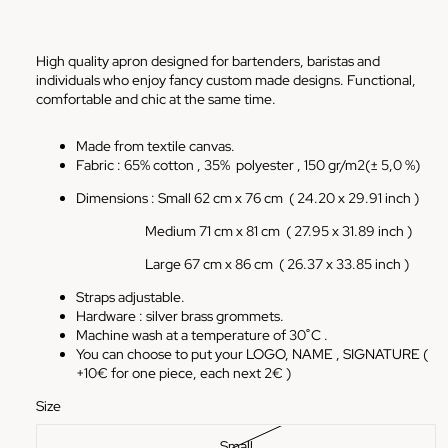
High quality apron designed for bartenders, baristas and
individuals who enjoy fancy custom made designs. Functional,
comfortable and chic at the same time.
Made from textile canvas.
Fabric : 65% cotton , 35%
polyester , 150 gr/m2(± 5,0 %)
Dimensions :
Small 62 cm x 76 cm ( 24.20 x 29.91 inch )
Medium 71 cm x 81 cm
( 27.95 x 31.89 inch )
Large 67 cm x 86 cm
( 26.37 x 33.85 inch )
Straps adjustable.
Hardware : silver brass grommets.
Machine wash at a temperature of 30˚C .
You can choose to put your LOGO, NAME , SIGNATURE (
+10€ for one piece, each next 2€ )
Size
Small