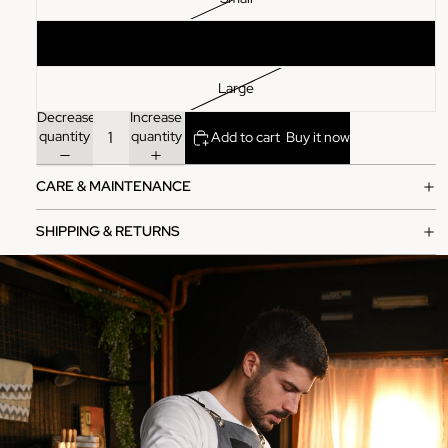
Medium
Large
Decrease
Increase
quantity
quantity
Add to cart
Buy it now
CARE & MAINTENANCE
SHIPPING & RETURNS