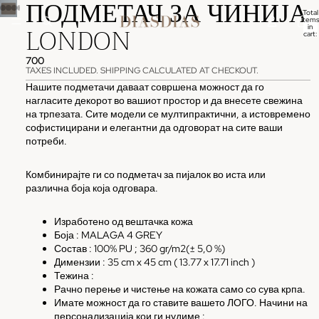
ПОДМЕТАЧ ЗА ЧИНИЈА
Total
items
LONDON
in
cart:
0
700
TAXES INCLUDED. SHIPPING CALCULATED AT CHECKOUT.
Нашите подметачи даваат совршена можност да го
нагласите декорот во вашиот простор и да внесете свежина
на трпезата. Сите модели се мултипрактични, а истовремено
софистицирани и елегантни да одговорат на сите ваши
потреби.
Комбинирајте ги со подметач за пијалок во иста или
различна боја која одговара.
Изработено од вештачка кожа
Боја :
MALAGA 4 GREY
Состав : 100% PU ; 360 gr/m2(± 5,0 %)
Димензии :
35 cm x 45 cm ( 13.77 x 17.71 inch )
Тежина :
Рачно перење и чистење на кожата само со сува крпа.
Имате можност да го ставите вашето ЛОГО. Начини на
персонализација кои ги нудиме :