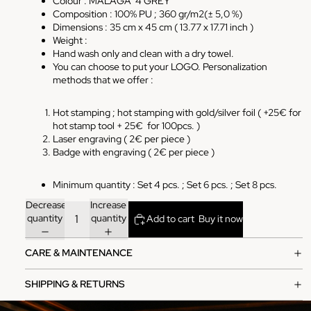
Colour : MALAGA 4 GREY
Composition : 100% PU ; 360 gr/m2(± 5,0 %)
Dimensions :
35 cm x 45 cm ( 13.77 x 17.71 inch )
Weight :
Hand wash only and clean with a dry towel.
You can choose to put your LOGO. Personalization
methods that we offer :
Hot stamping ; hot stamping with gold/silver foil ( +25€ for
hot stamp tool + 25€
for 100pcs. )
Laser engraving ( 2€ per piece )
Badge with engraving ( 2€ per piece )
Minimum quantity : Set 4 pcs. ; Set 6 pcs. ; Set 8 pcs.
Decrease
Increase
quantity
quantity
Add to cart
Buy it now
CARE & MAINTENANCE
SHIPPING & RETURNS