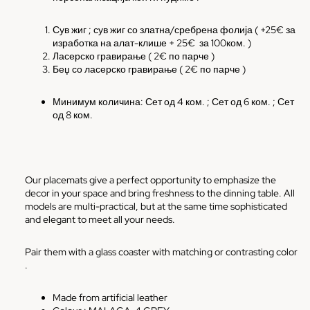
Сув жиг ; сув жиг со златна/сребрена фолија ( +25€ за
изработка на алат-клише + 25€
за 100ком. )
Ласерско гравирање ( 2€ по парче )
Беџ со ласерско гравирање ( 2€ по парче )
Минимум количина: Сет од 4 ком. ; Сет од 6 ком. ; Сет
од 8 ком.
Our placemats give a perfect opportunity to emphasize the
decor in your space and bring freshness to the dinning table. All
models are multi-practical, but at the same time sophisticated
and elegant to meet all your needs.
Pair them with a glass coaster with matching or contrasting color
.
Made from artificial leather