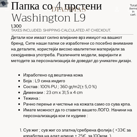
Папка со 4 прстени
Total
items
Washington L9
in
cart:
0
1,300
TAXES INCLUDED. SHIPPING CALCULATED AT CHECKOUT.
Детали кои имаат силно влијание врз имиџот на вашиот
бренд. Сите наши папки се изработени со посебно внимание
на деталите, користејќи високо квалитетни материјали за
секојдневна употреба. Различните модели, варијанти и
методите за персонализација ќе доведат до уникатен дизајн.
Изработено од вештачка кожа
Боја : L9 сина индиго
Состав : 100% PU ; 360 gr/m2(± 5,0 %)
Димензии : 23 cm x 31,5 х 4 cm
Тежина :
Рачно перење и чистење на кожата само со сува крпа.
Имате можност да го ставите вашето ЛОГО. Начини на
персонализација кои ги нудиме :
Сув жиг ; сув жиг со златна/сребрена фолија ( +33€ за
изработка на алат-клише + 25€
за 100ком. )