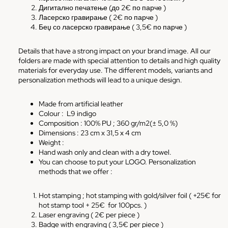
Дигитално печатење (до 2€ по парче )
Ласерско гравирање ( 2€ по парче )
Беџ со ласерско гравирање ( 3,5€ по парче )
Details that have a strong impact on your brand image. All our
folders
are made with special attention to details and high quality
materials for everyday use. The different models, variants and
personalization methods will lead to a unique design.
Made from artificial leather
Colour :
L9 indigo
Composition : 100% PU ; 360 gr/m2(± 5,0 %)
Dimensions : 23 cm x 31,5 х 4 cm
Weight :
Hand wash only and clean with a dry towel.
You can choose to put your LOGO. Personalization
methods that we offer :
Hot stamping ; hot stamping with gold/silver foil ( +25€ for
hot stamp tool + 25€
for 100pcs. )
Laser engraving ( 2€ per piece )
Badge with engraving ( 3,5€ per piece )