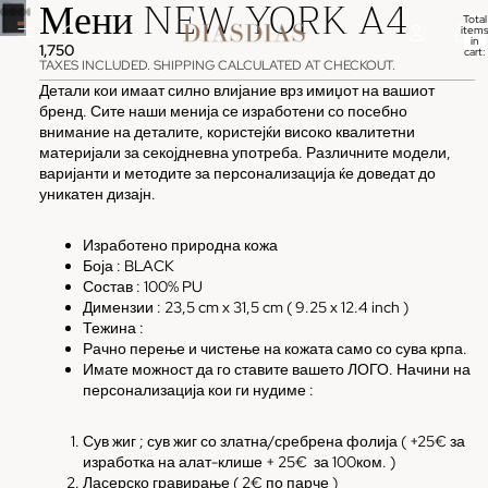
Мени NEW YORK A4
Total
items
in
1,750
cart:
0
TAXES INCLUDED. SHIPPING CALCULATED AT CHECKOUT.
Детали кои имаат силно влијание врз имиџот на вашиот
бренд. Сите наши менија се изработени со посебно
внимание на деталите, користејќи високо квалитетни
материјали за секојдневна употреба. Различните модели,
варијанти и методите за персонализација ќе доведат до
уникатен дизајн.
Изработено природна кожа
Боја : BLACK
Состав : 100% PU
Димензии : 23,5 cm x 31,5 cm ( 9.25 x 12.4 inch )
Тежина :
Рачно перење и чистење на кожата само со сува крпа.
Имате можност да го ставите вашето ЛОГО. Начини на
персонализација кои ги нудиме :
Сув жиг ; сув жиг со златна/сребрена фолија ( +25€ за
изработка на алат-клише + 25€
за 100ком. )
Ласерско гравирање ( 2€ по парче )