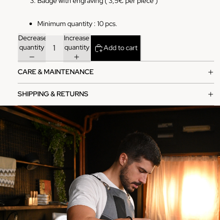
Badge with engraving ( 3,5€ per piece )
Minimum quantity : 10 pcs.
Decrease
Increase
quantity
quantity
Add to cart
CARE & MAINTENANCE
SHIPPING & RETURNS