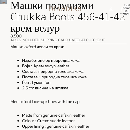
Машки получизми
Total
items
Chukka Boots 456-41-42
in
cart:
0
крем велур
8,500
TAXES INCLUDED. SHIPPING CALCULATED AT CHECKOUT.
Машки oxford чевли со врвки
Изработено од природна кожа
Боја :
Крем велур
leather
Состав : природна телешка кожа
Постава :
природна телешка кожа
Ѓон :
Гумен
ѓон
2.5 cm висина на штикла
Men oxford lace-up shoes with toe cap
Made from genuine calfskin leather
Colour : Cream
suede
leather
Upper lining :
genuine calfskin leather