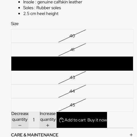
Insole :
genuine calfskin leather
Soles :
Rubber
soles
2.5 cm heel height
Size
40
41
42
43
44
45
Decrease
Increase
quantity
quantity
Add to cart
Buy it now
CARE & MAINTENANCE