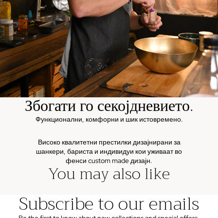
Збогати го секојдневието.
Функционални, комфорни и шик истовремено.
Високо квалитетни престилки дизајнирани за
шанкери, бариста и индивидуи кои уживаат во
фенси custom made дизајн.
You may also like
Subscribe to our emails
Be the first to know about new collections and special offers.