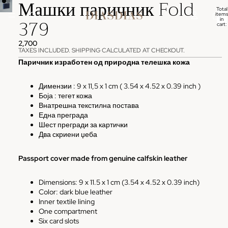
Машки паричник Fold
Total
items
379
in
cart:
0
2,700
TAXES INCLUDED. SHIPPING CALCULATED AT CHECKOUT.
Паричник изработен од природна телешка кожа
Димензии : 9
x 11,5 x 1 cm ( 3.54 x 4.52 x 0.39 inch )
Боја : тегет кожа
Внатрешна текстилна постава
Една преграда
Шест прегради за картички
Два скриени џеба
Passport cover made from genuine calfskin leather
Dimensions: 9 x 11.5 x 1 cm (3.54 x 4.52 x 0.39 inch)
Color: dark blue leather
Inner textile lining
One compartment
Six card slots