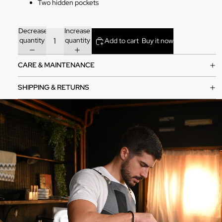
Two hidden pockets
Decrease
Increase
quantity
quantity
Add to cart
Buy it now
CARE & MAINTENANCE
SHIPPING & RETURNS