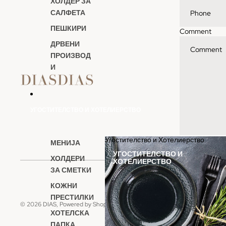
ХОЛДЕР ЗА
САЛФЕТА
ПЕШКИРИ
Comment
ДРВЕНИ
ПРОИЗВОД
И
УГОСТИТЕЛСТВО И ХОТЕЛИЕРСТВО
Угостителство и Хотелиерство
МЕНИЈА
УГОСТИТЕЛСТВО И
Submit
ХОЛДЕРИ
ХОТЕЛИЕРСТВО
ЗА СМЕТКИ
КОЖНИ
ПРЕСТИЛКИ
© 2026
DIAS
,
Powered by Shopify
ХОТЕЛСКА
ПАПКА