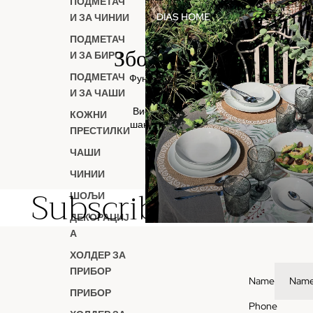
ПОДМЕТАЧ
DIAS HOME
И ЗА ЧИНИИ
ПОДМЕТАЧ
Збогати го секојднев
И ЗА БИРО
ПОДМЕТАЧ
Функционални, комфорни и шик истовр
И ЗА ЧАШИ
Високо квалитетни престилки дизајнира
КОЖНИ
шанкери, бариста и индивидуи кои ужив
ПРЕСТИЛКИ
фенси custom made дизајн.
You m
ЧАШИ
ЧИНИИ
Subscribe to our e
ШОЉИ
ДЕКОРАЦИЈ
А
ХОЛДЕР ЗА
ПРИБОР
Name
ПРИБОР
Phone