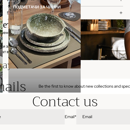
ПОДМЕТАЧИ ЗА ЧИНИИ
SHIPPING & RETURNS
ието.
емено.
ни за
аат во
ay also like
mails
Be the first to know about new collections and speci
Contact us
Email
*