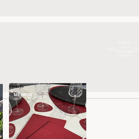
Region
and
MKD
/
E
language
selector
Contact information
Refund policy
Shipping policy
Privacy policy
Менија
Terms of service
МЕНИЈА
Terms and Policies