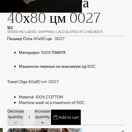
Пешкир Олга
40х80 цм 0027
182
TAXES INCLUDED. SHIPPING CALCULATED AT CHECKOUT.
Пешкир Олга 40х80 цм 0027
Материјал: 100% ПАМУК
Машинско перење на максимум од 90C.
Towel Olga 40x80 cm 0027
Material: 100% COTTON
Machine wash at a maximum of 90C.
Decrease
Increase
quantity
quantity
Add to cart
Подметачи за чинии
CARE & MAINTENANCE