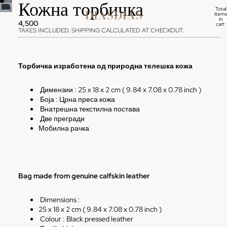
Кожна торбичка
Total
items
in
4,500
cart:
0
TAXES INCLUDED. SHIPPING CALCULATED AT CHECKOUT.
Торбичка изработена од природна телешка кожа
Димензии : 25
x 18 x 2 cm ( 9.84 x 7.08 x 0.78 inch )
Боја : Црна преса кожа
Внатрешна текстилна постава
Две прегради
Мобилна рачка
Bag made from genuine calfskin leather
Dimensions :
25
x 18 x 2 cm ( 9.84 x 7.08 x 0.78 inch )
Colour :
Black pressed leather