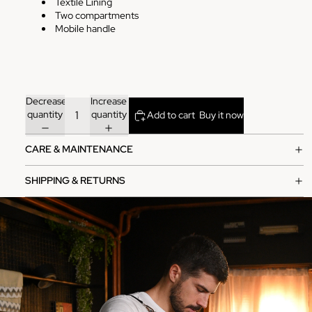
Textile Lining
Two compartments
Mobile handle
Decrease
Increase
quantity
quantity
Add to cart
Buy it now
CARE & MAINTENANCE
SHIPPING & RETURNS