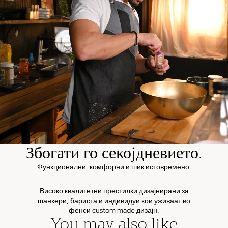
Збогати го секојдневието.
Функционални, комфорни и шик истовремено.
Високо квалитетни престилки дизајнирани за
шанкери, бариста и индивидуи кои уживаат во
фенси custom made дизајн.
You may also like