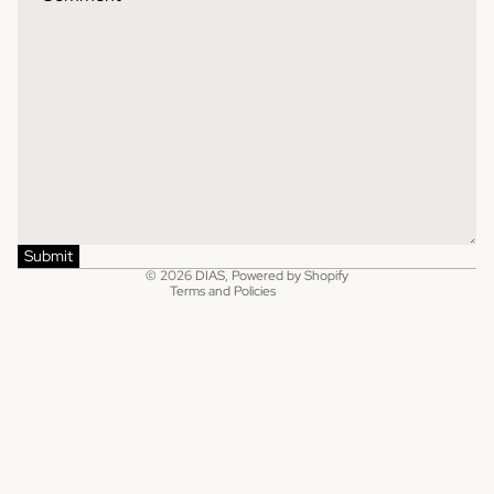
Contact information
Refund policy
Shipping policy
Privacy policy
Terms of service
Submit
© 2026
DIAS
,
Powered by Shopify
Terms and Policies