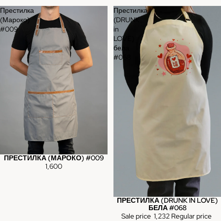
Престилка
Престилка
(Мароко)
(DRUNK
#009
in
LOVE)
бела
#068
ПРЕСТИЛКА (МАРОКО) #009
1,600
ПРЕСТИЛКА (DRUNK IN LOVE)
Sale
БЕЛА #068
Sale price
1,232
Regular price