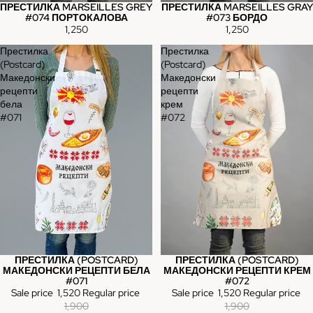
ПРЕСТИЛКА MARSEILLES GREY
ПРЕСТИЛКА MARSEILLES GRAY
#074 ПОРТОКАЛОВА
#073 БОРДО
1,250
1,250
Престилка
Престилка
(Postcard)
(Postcard)
Македонски
Македонски
рецепти
рецепти
бела
крем
#071
#072
ПРЕСТИЛКА (POSTCARD)
ПРЕСТИЛКА (POSTCARD)
Sale
Sale
МАКЕДОНСКИ РЕЦЕПТИ БЕЛА
МАКЕДОНСКИ РЕЦЕПТИ КРЕМ
#071
#072
Sale price
1,520
Regular price
Sale price
1,520
Regular price
1,900
1,900