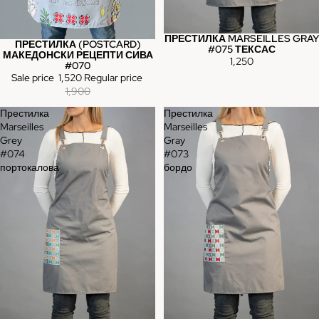
ПРЕСТИЛКА MARSEILLES GRAY
ПРЕСТИЛКА (POSTCARD)
Sale
#075 ТЕКСАС
МАКЕДОНСКИ РЕЦЕПТИ СИВА
1,250
#070
Sale price
1,520
Regular price
1,900
Престилка
Престилка
Marseilles
Marseilles
Grey
Gray
#074
#073
портокалова
бордо