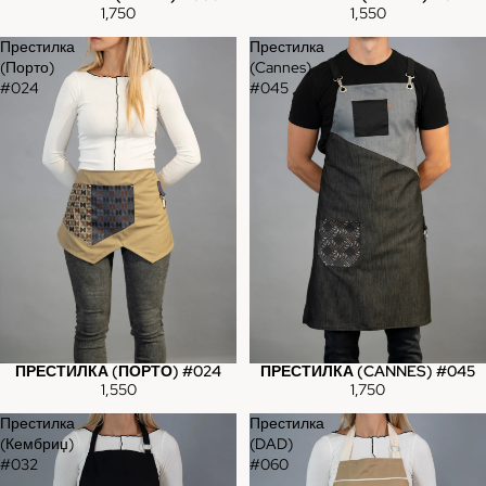
1,750
1,550
Престилка
Престилка
(Порто)
(Cannes)
#024
#045
ПРЕСТИЛКА (ПОРТО) #024
ПРЕСТИЛКА (CANNES) #045
1,550
1,750
Престилка
Престилка
(Кембриџ)
(DAD)
#032
#060