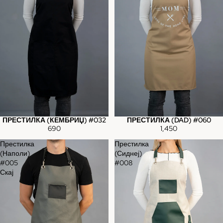
ПРЕСТИЛКА (КЕМБРИЏ) #032
ПРЕСТИЛКА (DAD) #060
Sold out
690
1,450
Престилка
Престилка
(Наполи)
(Сиднеј)
#005
#008
Скај