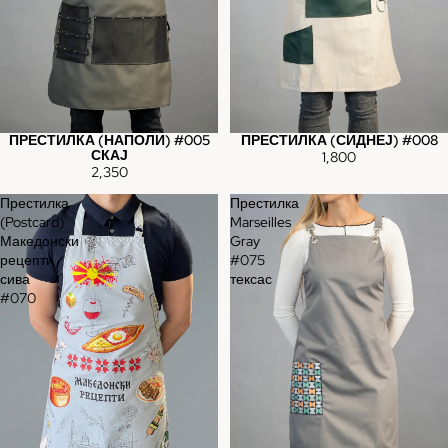
ПРЕСТИЛКА (НАПОЛИ) #005
ПРЕСТИЛКА (СИДНЕЈ) #008
СКАЈ
1,800
2,350
Престилка
Престилка
(Postcard)
Marseilles
Македонски
Gray
рецепти
#075
сива
тексас
#070